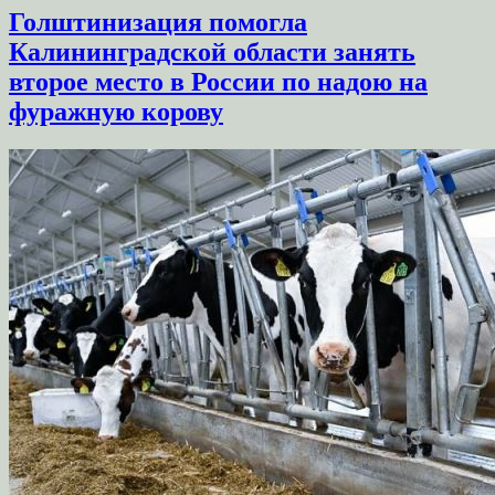
Голштинизация помогла
Калининградской области занять
второе место в России по надою на
фуражную корову