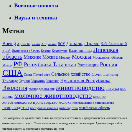
Военные новости
Наука и техника
Метки
Дональд Трамп
Boeing
Забайкальский
ВСУ
Артем Кореняко
Астрахани
Липецкая
край
Калининград
Ивановская область
Казани
Казахстана
область
Москвы
Мексике
Москва
Москву
Московская область
РФ
Россия
Республика Татарстан
Росавиации
Мусор
США
Сельское хозяйство
Сочи
Таиланд
Санкт-Петербурге
Чувашская Республика
Таиланде
Украина
Турции
Украины
животноводство
Экология
закуска
крс
господдержка апк
молочное животноводство
мясное
молоко
животноводство
производство молока
промышленное птицеводство
птицеводство
челябинская область
республика карелия
рыбоводство
Все материалы на данном сайте взяты из открытых источников и предоставляются исключительно в
ознакомительных целях. Права на материалы принадлежат их владельцам. Администрация сайта
ответственности за содержание материала не несет.