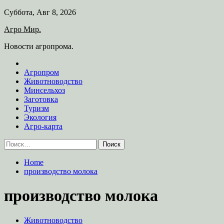
Skip
Суббота, Авг 8, 2026
to
Агро Мир.
content
Новости агропрома.
Агропром
Животноводство
Минсельхоз
Заготовка
Туризм
Экология
Агро-карта
Найти:
Home
производство молока
производство молока
Животноводство