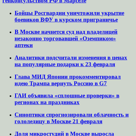
генконсульством РФ в Марселе
Бойцы Росгвардии уничтожили укрытие
боевиков ВФУ в курском приграничье
В Москве начнется суд над владелицей
незаконно торговавшей «Оземпиком»
аптеки
Аналитики подсчитали изменения в ценах
на популярные подарки к 23 февраля
Глава МИД Японии прокомментировал
идею Трампа вернуть Россию в G7
ГАИ объявила «сплошные проверки» в
регионах на праздниках
Синоптики спрогнозировали облачность и
гололедицу в Москве 21 февраля
Доля микростудий в Москве выросла