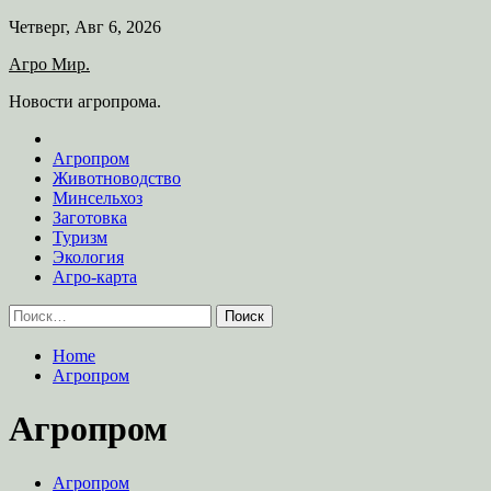
Skip
Четверг, Авг 6, 2026
to
Агро Мир.
content
Новости агропрома.
Агропром
Животноводство
Минсельхоз
Заготовка
Туризм
Экология
Агро-карта
Найти:
Home
Агропром
Агропром
Агропром