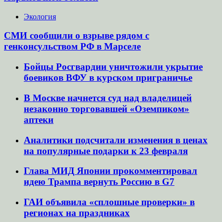
Экология
СМИ сообщили о взрыве рядом с
генконсульством РФ в Марселе
Бойцы Росгвардии уничтожили укрытие
боевиков ВФУ в курском приграничье
В Москве начнется суд над владелицей
незаконно торговавшей «Оземпиком»
аптеки
Аналитики подсчитали изменения в ценах
на популярные подарки к 23 февраля
Глава МИД Японии прокомментировал
идею Трампа вернуть Россию в G7
ГАИ объявила «сплошные проверки» в
регионах на праздниках