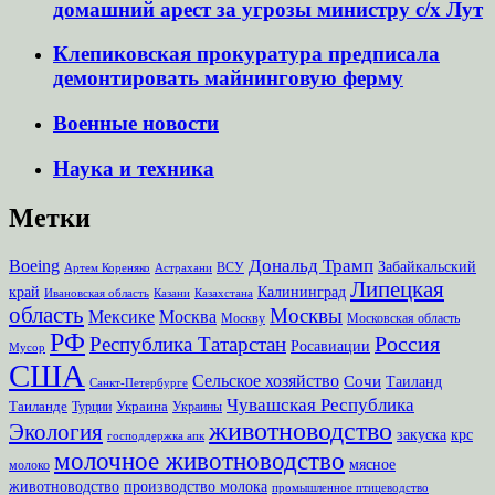
домашний арест за угрозы министру с/х Лут
Клепиковская прокуратура предписала
демонтировать майнинговую ферму
Военные новости
Наука и техника
Метки
Дональд Трамп
Boeing
Забайкальский
ВСУ
Артем Кореняко
Астрахани
Липецкая
край
Калининград
Ивановская область
Казани
Казахстана
область
Москвы
Мексике
Москва
Москву
Московская область
РФ
Россия
Республика Татарстан
Росавиации
Мусор
США
Сельское хозяйство
Сочи
Таиланд
Санкт-Петербурге
Чувашская Республика
Таиланде
Украина
Турции
Украины
животноводство
Экология
закуска
крс
господдержка апк
молочное животноводство
мясное
молоко
животноводство
производство молока
промышленное птицеводство