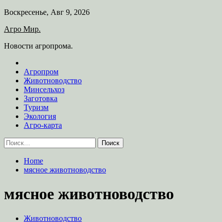
Skip
Воскресенье, Авг 9, 2026
to
Агро Мир.
content
Новости агропрома.
Агропром
Животноводство
Минсельхоз
Заготовка
Туризм
Экология
Агро-карта
Найти:
Home
мясное животноводство
мясное животноводство
Животноводство