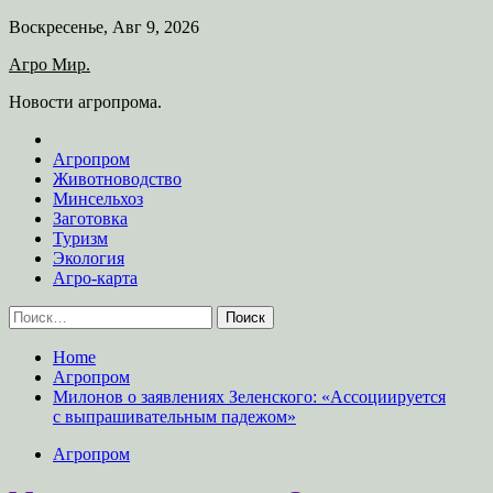
Skip
Воскресенье, Авг 9, 2026
to
Агро Мир.
content
Новости агропрома.
Агропром
Животноводство
Минсельхоз
Заготовка
Туризм
Экология
Агро-карта
Найти:
Home
Агропром
Милонов о заявлениях Зеленского: «Ассоциируется
с выпрашивательным падежом»
Агропром