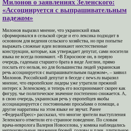
Милонов о заявлениях Зеленского:
«Ассоциируется с выпрашивательным
падежом»
Милонов выразил мнение, что украинский язык
сформировался в сельской среде и его лексика подходит в
основном для ведения сельского хозяйства, но при попытке
выражать сложные идеи возникают неестественные
конструкции, которые, как утверждает депутат, сами носители
языка не всегда понимают. «В Евросоюзе он, в первую
очередь, гаденыш старшего брата в виде Англии, прямо
послать его нельзя, но для большинства людей украинская
речь ассоциируется с выпрашивательным падежом», – заявил
Милонов. Российский депутат в беседе с news.ru выразил
мнение, что европейские лидеры уже утратили прежний
интерес к Зеленскому, и теперь его воспринимают скорее как
фигуру, чье политическое значение постепенно снижается. А,
в свою очередь, украинская речь у европейцев якобы
ассоциациируется с постоянными просьбами о помощи, а
другие нарративы на этом языке не звучат. Ранее
«ФедералПресс» рассказал, что многие зрители выступления
Зеленского отметили его странное поведение. По словам
врача-невролога Валерия Новоселова, у комика наблюдались
непроизвольные движения бровей, головы и плеч, длительное