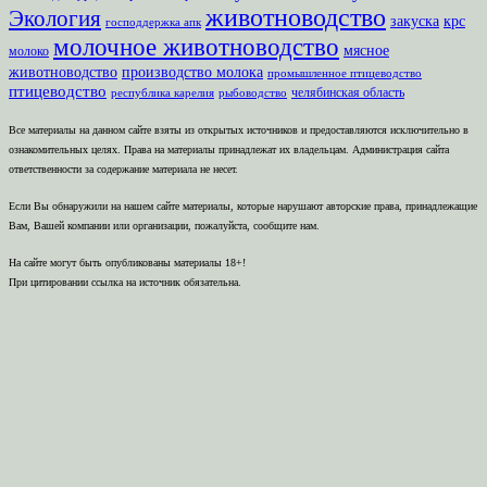
животноводство
Экология
закуска
крс
господдержка апк
молочное животноводство
мясное
молоко
животноводство
производство молока
промышленное птицеводство
птицеводство
челябинская область
республика карелия
рыбоводство
Все материалы на данном сайте взяты из открытых источников и предоставляются исключительно в
ознакомительных целях. Права на материалы принадлежат их владельцам. Администрация сайта
ответственности за содержание материала не несет.
Если Вы обнаружили на нашем сайте материалы, которые нарушают авторские права, принадлежащие
Вам, Вашей компании или организации, пожалуйста, сообщите нам.
На сайте могут быть опубликованы материалы 18+!
При цитировании ссылка на источник обязательна.