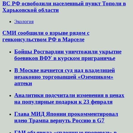
ВС РФ освободили населенный пункт Тополи в
Харьковской области
Экология
СМИ сообщили о взрыве рядом с
генконсульством РФ в Марселе
Бойцы Росгвардии уничтожили укрытие
боевиков ВФУ в курском приграничье
В Москве начнется суд над владелицей
незаконно торговавшей «Оземпиком»
аптеки
Аналитики подсчитали изменения в ценах
на популярные подарки к 23 февраля
Глава МИД Японии прокомментировал
идею Трампа вернуть Россию в G7
ГАИ объявила «сплошные проверки» в