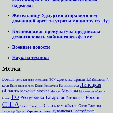
падежом»
Жительницу Удмуртии отправили под
домашний арест за угрозы министру с/х Лут
Клепиковская прокуратура предписала
демонтировать майнинговую ферму
Военные новости
Наука и техника
Метки
Дональд Трамп
Boeing
Забайкальский
ВСУ
Артем Кореняко
Астрахани
Липецкая
край
Калининград
Ивановская область
Казани
Казахстана
область
Москвы
Мексике
Москва
Москву
Московская область
РФ
Россия
Республика Татарстан
Росавиации
Мусор
США
Сельское хозяйство
Сочи
Таиланд
Санкт-Петербурге
Чувашская Республика
Таиланде
Украина
Турции
Украины