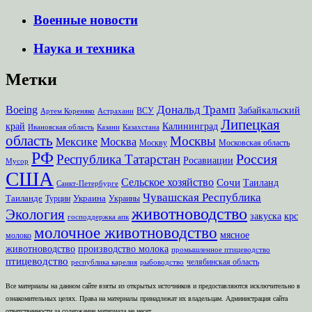
Военные новости
Наука и техника
Метки
Дональд Трамп
Boeing
Забайкальский
ВСУ
Артем Кореняко
Астрахани
Липецкая
край
Калининград
Ивановская область
Казани
Казахстана
область
Москвы
Мексике
Москва
Москву
Московская область
РФ
Россия
Республика Татарстан
Росавиации
Мусор
США
Сельское хозяйство
Сочи
Таиланд
Санкт-Петербурге
Чувашская Республика
Таиланде
Украина
Турции
Украины
животноводство
Экология
закуска
крс
господдержка апк
молочное животноводство
мясное
молоко
животноводство
производство молока
промышленное птицеводство
птицеводство
челябинская область
республика карелия
рыбоводство
Все материалы на данном сайте взяты из открытых источников и предоставляются исключительно в
ознакомительных целях. Права на материалы принадлежат их владельцам. Администрация сайта
ответственности за содержание материала не несет.