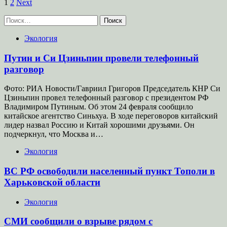
Пагинация
1
2
Next
записей
Найти:
Экология
Путин и Си Цзиньпин провели телефонный
разговор
Фото: РИА Новости/Гавриил Григоров Председатель КНР Си
Цзиньпин провел телефонный разговор с президентом РФ
Владимиром Путиным. Об этом 24 февраля сообщило
китайское агентство Синьхуа. В ходе переговоров китайский
лидер назвал Россию и Китай хорошими друзьями. Он
подчеркнул, что Москва и…
Экология
ВС РФ освободили населенный пункт Тополи в
Харьковской области
Экология
СМИ сообщили о взрыве рядом с