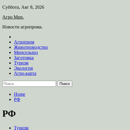
Skip
Суббота, Авг 8, 2026
to
Агро Мир.
content
Новости агропрома.
Агропром
Животноводство
Минсельхоз
Заготовка
Туризм
Экология
Агро-карта
Найти:
Home
РФ
РФ
Туризм