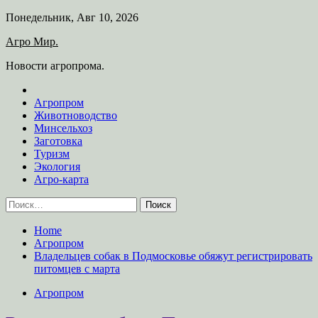
Skip
Понедельник, Авг 10, 2026
to
Агро Мир.
content
Новости агропрома.
Агропром
Животноводство
Минсельхоз
Заготовка
Туризм
Экология
Агро-карта
Найти:
Home
Агропром
Владельцев собак в Подмосковье обяжут регистрировать
питомцев с марта
Агропром