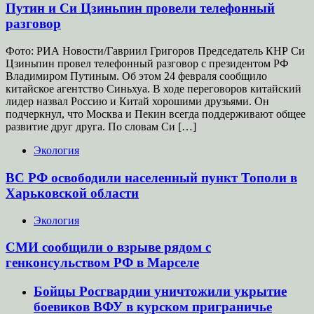
Путин и Си Цзиньпин провели телефонный
разговор
Фото: РИА Новости/Гавриил Григоров Председатель КНР Си
Цзиньпин провел телефонный разговор с президентом РФ
Владимиром Путиным. Об этом 24 февраля сообщило
китайское агентство Синьхуа. В ходе переговоров китайский
лидер назвал Россию и Китай хорошими друзьями. Он
подчеркнул, что Москва и Пекин всегда поддерживают общее
развитие друг друга. По словам Си […]
Экология
ВС РФ освободили населенный пункт Тополи в
Харьковской области
Экология
СМИ сообщили о взрыве рядом с
генконсульством РФ в Марселе
Бойцы Росгвардии уничтожили укрытие
боевиков ВФУ в курском приграничье