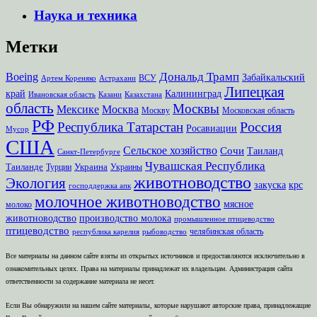
Наука и техника
Метки
Дональд Трамп
Boeing
Забайкальский
ВСУ
Артем Кореняко
Астрахани
Липецкая
край
Калининград
Ивановская область
Казани
Казахстана
область
Москвы
Мексике
Москва
Москву
Московская область
РФ
Россия
Республика Татарстан
Росавиации
Мусор
США
Сельское хозяйство
Сочи
Таиланд
Санкт-Петербурге
Чувашская Республика
Таиланде
Украина
Турции
Украины
животноводство
Экология
закуска
крс
господдержка апк
молочное животноводство
мясное
молоко
животноводство
производство молока
промышленное птицеводство
птицеводство
челябинская область
республика карелия
рыбоводство
Все материалы на данном сайте взяты из открытых источников и предоставляются исключительно в
ознакомительных целях. Права на материалы принадлежат их владельцам. Администрация сайта
ответственности за содержание материала не несет.
Если Вы обнаружили на нашем сайте материалы, которые нарушают авторские права, принадлежащие