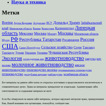
Наука и техника
Метки
Дональд Трамп
Boeing
Забайкальский
ВСУ
Артем Кореняко
Астрахани
Липецкая
край
Калининград
Ивановская область
Казани
Казахстана
область
Москвы
Мексике
Москва
Москву
Московская область
РФ
Россия
Республика Татарстан
Росавиации
Мусор
США
Сельское хозяйство
Сочи
Таиланд
Санкт-Петербурге
Чувашская Республика
Таиланде
Украина
Турции
Украины
животноводство
Экология
закуска
крс
господдержка апк
молочное животноводство
мясное
молоко
животноводство
производство молока
промышленное птицеводство
птицеводство
челябинская область
республика карелия
рыбоводство
Все материалы на данном сайте взяты из открытых источников и предоставляются исключительно в
ознакомительных целях. Права на материалы принадлежат их владельцам. Администрация сайта
ответственности за содержание материала не несет.
Если Вы обнаружили на нашем сайте материалы, которые нарушают авторские права, принадлежащие
Вам, Вашей компании или организации, пожалуйста, сообщите нам.