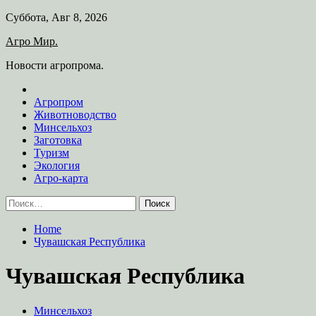
Skip
Суббота, Авг 8, 2026
to
Агро Мир.
content
Новости агропрома.
Агропром
Животноводство
Минсельхоз
Заготовка
Туризм
Экология
Агро-карта
Найти:
Home
Чувашская Республика
Чувашская Республика
Минсельхоз