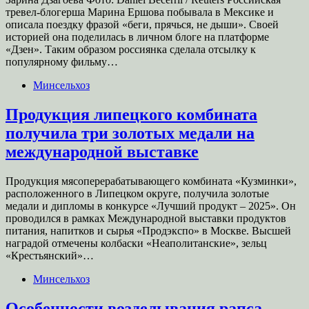
тревел-блогерша Марина Ершова побывала в Мексике и
описала поездку фразой «беги, прячься, не дыши». Своей
историей она поделилась в личном блоге на платформе
«Дзен». Таким образом россиянка сделала отсылку к
популярному фильму…
Минсельхоз
Продукция липецкого комбината
получила три золотых медали на
международной выставке
Продукция мясоперерабатывающего комбината «Кузминки»,
расположенного в Липецком округе, получила золотые
медали и дипломы в конкурсе «Лучший продукт – 2025». Он
проводился в рамках Международной выставки продуктов
питания, напитков и сырья «Продэкспо» в Москве. Высшей
наградой отмечены колбаски «Неаполитанские», зельц
«Крестьянский»…
Минсельхоз
Особенности возделывания рапса