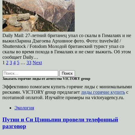
Daily Mail: 27-летний британец упал со скалы в Гималаях и не
выжилЗарина Дзагоева Архивное фото. Фото: travelwild /
Shutterstock / Fotodom Молодой британский турист упал со
скалы во время похода в Гималаях и не смог выжить. Об этом
сообщает Daily…
Пагинация
1
2
3
4
5
…
33
Next
записей
Найти:
Заказать горячие лиды от агентства VICTORY group
Эффективно помогаем купить горячие лиды с минимальными
рисками. VICTORY group предлагает
лиды горячие купить
с
поэтапной оплатой. Изучайте примеры на victoryagency.ru.
Экология
Путин и Си Цзиньпин провели телефонный
разговор