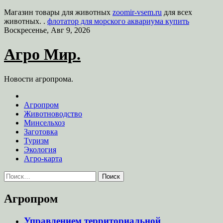
Магазин товары для животных
zoomir-vsem.ru
для всех
животных. .
флотатор для морского аквариума купить
Skip
Воскресенье, Авг 9, 2026
to
content
Агро Мир.
Новости агропрома.
Агропром
Животноводство
Минсельхоз
Заготовка
Туризм
Экология
Агро-карта
Найти:
Агропром
Управлением территориальной