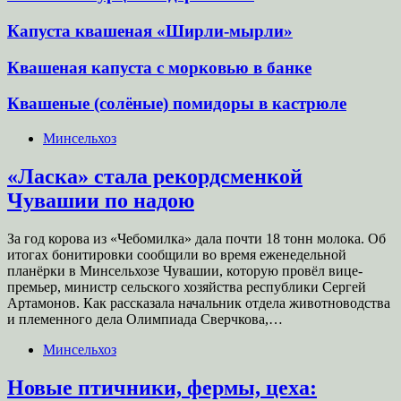
Капуста квашеная «Ширли-мырли»
Квашеная капуста с морковью в банке
Квашеные (солёные) помидоры в кастрюле
Минсельхоз
«Ласка» стала рекордсменкой
Чувашии по надою
За год корова из «Чебомилка» дала почти 18 тонн молока. Об
итогах бонитировки сообщили во время еженедельной
планёрки в Минсельхозе Чувашии, которую провёл вице-
премьер, министр сельского хозяйства республики Сергей
Артамонов. Как рассказала начальник отдела животноводства
и племенного дела Олимпиада Сверчкова,…
Минсельхоз
Новые птичники, фермы, цеха: