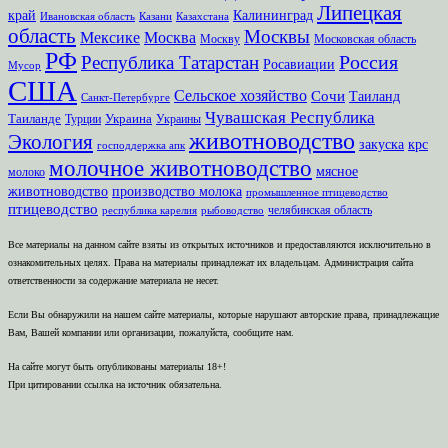
Липецкая
край
Калининград
Ивановская область
Казани
Казахстана
область
Москвы
Мексике
Москва
Москву
Московская область
РФ
Россия
Республика Татарстан
Росавиации
Мусор
США
Сельское хозяйство
Сочи
Таиланд
Санкт-Петербурге
Чувашская Республика
Таиланде
Украина
Турции
Украины
животноводство
Экология
закуска
крс
господдержка апк
молочное животноводство
мясное
молоко
животноводство
производство молока
промышленное птицеводство
птицеводство
челябинская область
республика карелия
рыбоводство
Все материалы на данном сайте взяты из открытых источников и предоставляются исключительно в
ознакомительных целях. Права на материалы принадлежат их владельцам. Администрация сайта
ответственности за содержание материала не несет.
Если Вы обнаружили на нашем сайте материалы, которые нарушают авторские права, принадлежащие
Вам, Вашей компании или организации, пожалуйста, сообщите нам.
На сайте могут быть опубликованы материалы 18+!
При цитировании ссылка на источник обязательна.