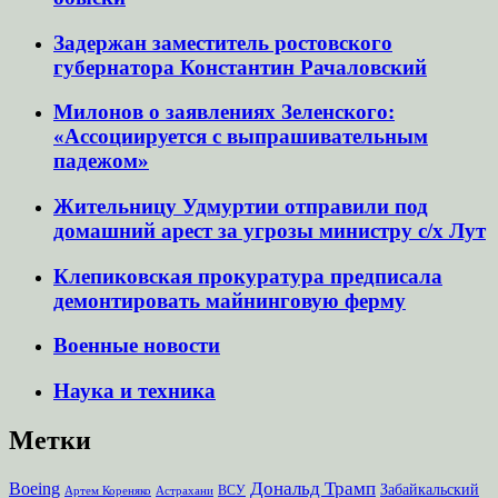
Задержан заместитель ростовского
губернатора Константин Рачаловский
Милонов о заявлениях Зеленского:
«Ассоциируется с выпрашивательным
падежом»
Жительницу Удмуртии отправили под
домашний арест за угрозы министру с/х Лут
Клепиковская прокуратура предписала
демонтировать майнинговую ферму
Военные новости
Наука и техника
Метки
Дональд Трамп
Boeing
Забайкальский
ВСУ
Артем Кореняко
Астрахани