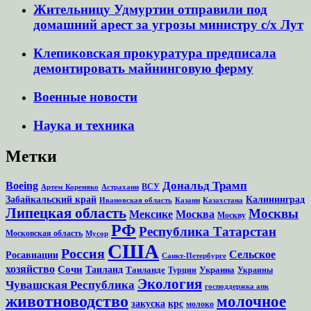
Жительницу Удмуртии отправили под
домашний арест за угрозы министру с/х Лут
Клепиковская прокуратура предписала
демонтировать майнинговую ферму
Военные новости
Наука и техника
Метки
Дональд Трамп
Boeing
ВСУ
Артем Кореняко
Астрахани
Забайкальский край
Калининград
Ивановская область
Казани
Казахстана
Липецкая область
Москвы
Мексике
Москва
Москву
РФ
Республика Татарстан
Московская область
Мусор
США
Россия
Сельское
Росавиации
Санкт-Петербурге
хозяйство
Сочи
Таиланд
Таиланде
Украина
Турции
Украины
Экология
Чувашская Республика
господдержка апк
животноводство
молочное
закуска
крс
молоко