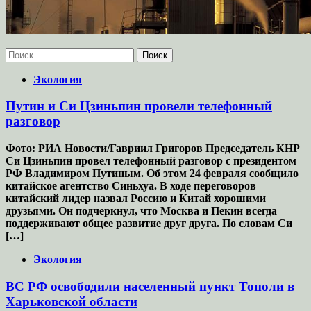
Найти:
Экология
Путин и Си Цзиньпин провели телефонный
разговор
Фото: РИА Новости/Гавриил Григоров Председатель КНР
Си Цзиньпин провел телефонный разговор с президентом
РФ Владимиром Путиным. Об этом 24 февраля сообщило
китайское агентство Синьхуа. В ходе переговоров
китайский лидер назвал Россию и Китай хорошими
друзьями. Он подчеркнул, что Москва и Пекин всегда
поддерживают общее развитие друг друга. По словам Си
[…]
Экология
ВС РФ освободили населенный пункт Тополи в
Харьковской области