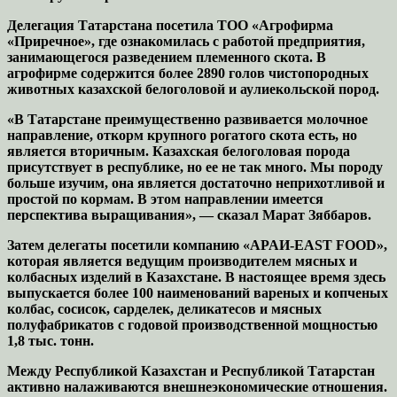
Делегация Татарстана посетила ТОО «Агрофирма
«Приречное», где ознакомилась с работой предприятия,
занимающегося разведением племенного скота. В
агрофирме содержится более 2890 голов чистопородных
животных казахской белоголовой и аулиекольской пород.
«В Татарстане преимущественно развивается молочное
направление, откорм крупного рогатого скота есть, но
является вторичным. Казахская белоголовая порода
присутствует в республике, но ее не так много. Мы породу
больше изучим, она является достаточно неприхотливой и
простой по кормам. В этом направлении имеется
перспектива выращивания», — сказал Марат Зяббаров.
Затем делегаты посетили компанию «APAИ-EAST FOOD»,
которая является ведущим производителем мясных и
колбасных изделий в Казахстане. В настоящее время здесь
выпускается более 100 наименований вареных и копченых
колбас, сосисок, сарделек, деликатесов и мясных
полуфабрикатов с годовой производственной мощностью
1,8 тыс. тонн.
Между Республикой Казахстан и Республикой Татарстан
активно налаживаются внешнеэкономические отношения.